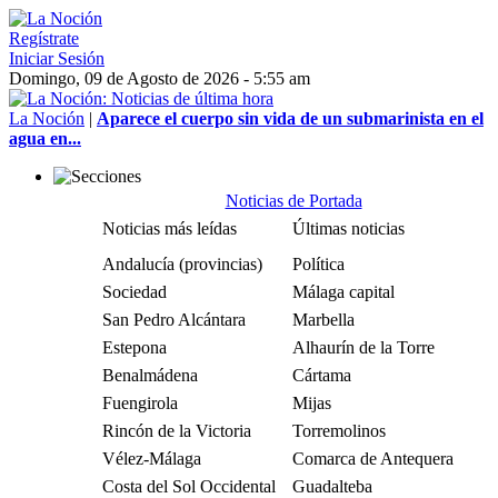
Regístrate
Iniciar Sesión
Domingo, 09 de Agosto de 2026 - 5:55 am
La Noción
|
Aparece el cuerpo sin vida de un submarinista en el
agua en...
Noticias de Portada
Noticias más leídas
Últimas noticias
Andalucía (provincias)
Política
Sociedad
Málaga capital
San Pedro Alcántara
Marbella
Estepona
Alhaurín de la Torre
Benalmádena
Cártama
Fuengirola
Mijas
Rincón de la Victoria
Torremolinos
Vélez-Málaga
Comarca de Antequera
Costa del Sol Occidental
Guadalteba