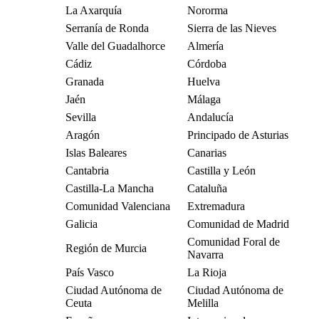
La Axarquía
Nororma
Serranía de Ronda
Sierra de las Nieves
Valle del Guadalhorce
Almería
Cádiz
Córdoba
Granada
Huelva
Jaén
Málaga
Sevilla
Andalucía
Aragón
Principado de Asturias
Islas Baleares
Canarias
Cantabria
Castilla y León
Castilla-La Mancha
Cataluña
Comunidad Valenciana
Extremadura
Galicia
Comunidad de Madrid
Comunidad Foral de
Región de Murcia
Navarra
País Vasco
La Rioja
Ciudad Autónoma de
Ciudad Autónoma de
Ceuta
Melilla