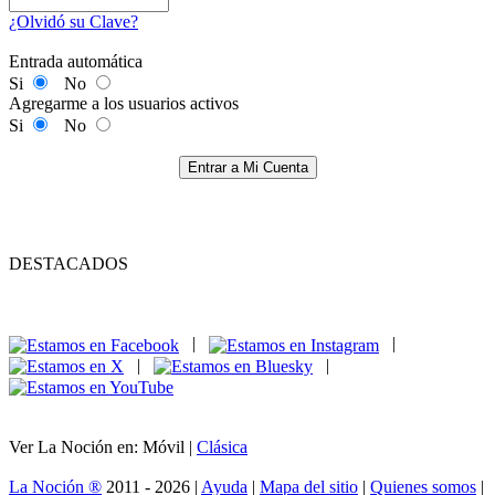
¿Olvidó su Clave?
Entrada automática
Si
No
Agregarme a los usuarios activos
Si
No
Entrar a Mi Cuenta
DESTACADOS
|
|
|
|
Ver La Noción en: Móvil |
Clásica
La Noción ®
2011 - 2026 |
Ayuda
|
Mapa del sitio
|
Quienes somos
|