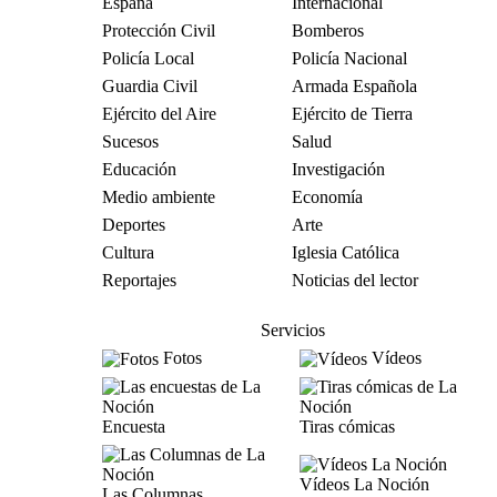
España
Internacional
Protección Civil
Bomberos
Policía Local
Policía Nacional
Guardia Civil
Armada Española
Ejército del Aire
Ejército de Tierra
Sucesos
Salud
Educación
Investigación
Medio ambiente
Economía
Deportes
Arte
Cultura
Iglesia Católica
Reportajes
Noticias del lector
Servicios
Fotos
Vídeos
Encuesta
Tiras cómicas
Vídeos La Noción
Las Columnas