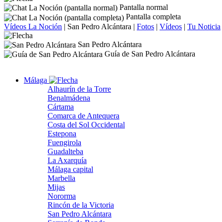
Pantalla normal
Pantalla completa
Vídeos La Noción
|
San Pedro Alcántara
|
Fotos
|
Vídeos
|
Tu Noticia
San Pedro Alcántara
Guía de San Pedro Alcántara
Málaga
Alhaurín de la Torre
Benalmádena
Cártama
Comarca de Antequera
Costa del Sol Occidental
Estepona
Fuengirola
Guadalteba
La Axarquía
Málaga capital
Marbella
Mijas
Nororma
Rincón de la Victoria
San Pedro Alcántara