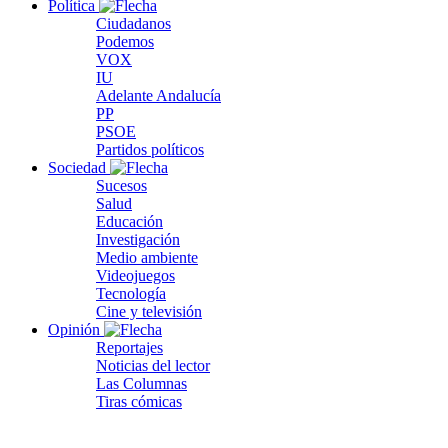
Política
Ciudadanos
Podemos
VOX
IU
Adelante Andalucía
PP
PSOE
Partidos políticos
Sociedad
Sucesos
Salud
Educación
Investigación
Medio ambiente
Videojuegos
Tecnología
Cine y televisión
Opinión
Reportajes
Noticias del lector
Las Columnas
Tiras cómicas