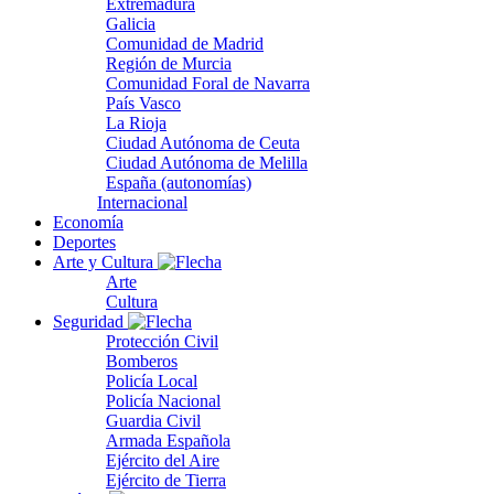
Extremadura
Galicia
Comunidad de Madrid
Región de Murcia
Comunidad Foral de Navarra
País Vasco
La Rioja
Ciudad Autónoma de Ceuta
Ciudad Autónoma de Melilla
España (autonomías)
Internacional
Economía
Deportes
Arte y Cultura
Arte
Cultura
Seguridad
Protección Civil
Bomberos
Policía Local
Policía Nacional
Guardia Civil
Armada Española
Ejército del Aire
Ejército de Tierra