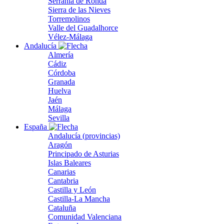
Serranía de Ronda
Sierra de las Nieves
Torremolinos
Valle del Guadalhorce
Vélez-Málaga
Andalucía
Almería
Cádiz
Córdoba
Granada
Huelva
Jaén
Málaga
Sevilla
España
Andalucía (provincias)
Aragón
Principado de Asturias
Islas Baleares
Canarias
Cantabria
Castilla y León
Castilla-La Mancha
Cataluña
Comunidad Valenciana