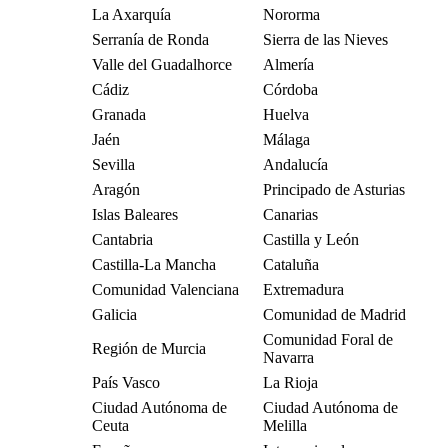
La Axarquía
Nororma
Serranía de Ronda
Sierra de las Nieves
Valle del Guadalhorce
Almería
Cádiz
Córdoba
Granada
Huelva
Jaén
Málaga
Sevilla
Andalucía
Aragón
Principado de Asturias
Islas Baleares
Canarias
Cantabria
Castilla y León
Castilla-La Mancha
Cataluña
Comunidad Valenciana
Extremadura
Galicia
Comunidad de Madrid
Comunidad Foral de
Región de Murcia
Navarra
País Vasco
La Rioja
Ciudad Autónoma de
Ciudad Autónoma de
Ceuta
Melilla