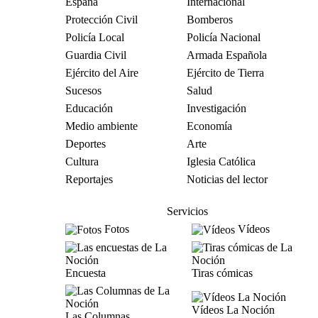
España
Internacional
Protección Civil
Bomberos
Policía Local
Policía Nacional
Guardia Civil
Armada Española
Ejército del Aire
Ejército de Tierra
Sucesos
Salud
Educación
Investigación
Medio ambiente
Economía
Deportes
Arte
Cultura
Iglesia Católica
Reportajes
Noticias del lector
Servicios
Fotos
Vídeos
Encuesta
Tiras cómicas
Vídeos La Noción
Las Columnas