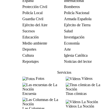
España
Internacional
Protección Civil
Bomberos
Policía Local
Policía Nacional
Guardia Civil
Armada Española
Ejército del Aire
Ejército de Tierra
Sucesos
Salud
Educación
Investigación
Medio ambiente
Economía
Deportes
Arte
Cultura
Iglesia Católica
Reportajes
Noticias del lector
Servicios
Fotos
Vídeos
Encuesta
Tiras cómicas
Vídeos La Noción
Las Columnas