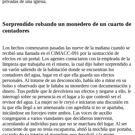
privadas de una iglesia.
Sorprendido robando un monedero de un cuarto de
contadores
Los hechos comenzaron pasadas las nueve de la mañana cuando se
recibió una llamada en el CIMACC-091 por la sustracción de
efectos en un portal. Los agentes contactaron con la empleada de la
limpieza que trabajaba en el mismo, la cual dijo haber sorprendido a
un varón saliendo de la habitación donde se encuentran los
contadores del agua, lugar en el que ella guarda sus efectos
personales. Al tratarse de un desconocido, había ido a mirar en su
bolso y observado que le faltaba su monedero con documentación y
dinero. Tras pedirle que le devolviera sus efectos y negarse a ello, le
interrogó sobre su presencia en el lugar a lo que contestó ser el
revisor del agua. La mujer no le creyó e iniciaron una discusión en
la que ella llegó a ser amenazada con agredirla si no se apartaba,
iniciándose un forcejeo entre ambos. Las voces de auxilio
congregaron a varios viandantes que decidieron intervenir,
acorralando al individuo para que no se marchara del lugar. Al ser
consciente de que no tenía escapatoria, abrió la mochila que portaba,
sacando de su interior el monedero que devolvió a la mujer.