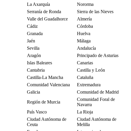
La Axarquía
Nororma
Serranía de Ronda
Sierra de las Nieves
Valle del Guadalhorce
Almería
Cádiz
Córdoba
Granada
Huelva
Jaén
Málaga
Sevilla
Andalucía
Aragón
Principado de Asturias
Islas Baleares
Canarias
Cantabria
Castilla y León
Castilla-La Mancha
Cataluña
Comunidad Valenciana
Extremadura
Galicia
Comunidad de Madrid
Comunidad Foral de
Región de Murcia
Navarra
País Vasco
La Rioja
Ciudad Autónoma de
Ciudad Autónoma de
Ceuta
Melilla