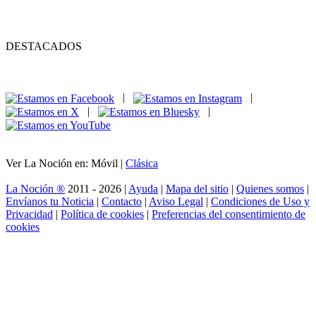
DESTACADOS
|
|
|
|
Ver La Noción en: Móvil |
Clásica
La Noción ®
2011 - 2026 |
Ayuda
|
Mapa del sitio
|
Quienes somos
|
Envíanos tu Noticia
|
Contacto
|
Aviso Legal
|
Condiciones de Uso y
Privacidad
|
Política de cookies
|
Preferencias del consentimiento de
cookies