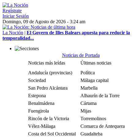
Regístrate
Iniciar Sesión
Domingo, 09 de Agosto de 2026 - 3:24 am
La Noción
|
El Govern de Illes Balears apuesta para reducir la
temporalidad...
Noticias de Portada
Noticias más leídas
Últimas noticias
Andalucía (provincias)
Política
Sociedad
Málaga capital
San Pedro Alcántara
Marbella
Estepona
Alhaurín de la Torre
Benalmádena
Cártama
Fuengirola
Mijas
Rincón de la Victoria
Torremolinos
Vélez-Málaga
Comarca de Antequera
Costa del Sol Occidental
Guadalteba