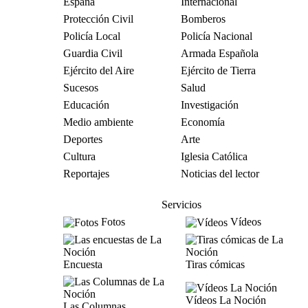
España
Internacional
Protección Civil
Bomberos
Policía Local
Policía Nacional
Guardia Civil
Armada Española
Ejército del Aire
Ejército de Tierra
Sucesos
Salud
Educación
Investigación
Medio ambiente
Economía
Deportes
Arte
Cultura
Iglesia Católica
Reportajes
Noticias del lector
Servicios
Fotos
Vídeos
Encuesta
Tiras cómicas
Vídeos La Noción
Las Columnas