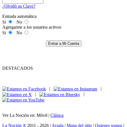
¿Olvidó su Clave?
Entrada automática
Si
No
Agregarme a los usuarios activos
Si
No
Entrar a Mi Cuenta
DESTACADOS
|
|
|
|
Ver La Noción en: Móvil |
Clásica
La Noción ®
2011 - 2026 |
Ayuda
|
Mapa del sitio
|
Quienes somos
|