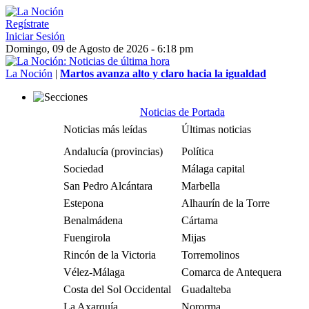
Regístrate
Iniciar Sesión
Domingo, 09 de Agosto de 2026 - 6:18 pm
La Noción
|
Martos avanza alto y claro hacia la igualdad
Noticias de Portada
Noticias más leídas
Últimas noticias
Andalucía (provincias)
Política
Sociedad
Málaga capital
San Pedro Alcántara
Marbella
Estepona
Alhaurín de la Torre
Benalmádena
Cártama
Fuengirola
Mijas
Rincón de la Victoria
Torremolinos
Vélez-Málaga
Comarca de Antequera
Costa del Sol Occidental
Guadalteba
La Axarquía
Nororma