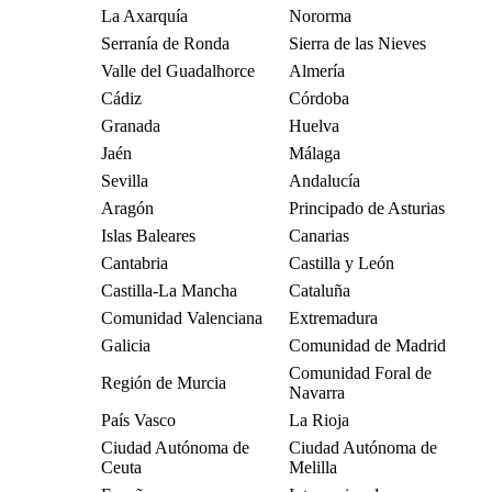
La Axarquía
Nororma
Serranía de Ronda
Sierra de las Nieves
Valle del Guadalhorce
Almería
Cádiz
Córdoba
Granada
Huelva
Jaén
Málaga
Sevilla
Andalucía
Aragón
Principado de Asturias
Islas Baleares
Canarias
Cantabria
Castilla y León
Castilla-La Mancha
Cataluña
Comunidad Valenciana
Extremadura
Galicia
Comunidad de Madrid
Comunidad Foral de
Región de Murcia
Navarra
País Vasco
La Rioja
Ciudad Autónoma de
Ciudad Autónoma de
Ceuta
Melilla