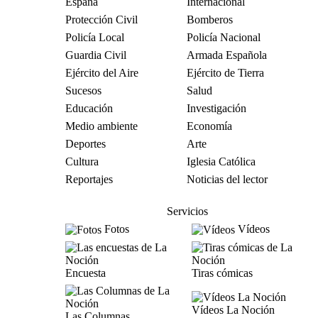
España
Internacional
Protección Civil
Bomberos
Policía Local
Policía Nacional
Guardia Civil
Armada Española
Ejército del Aire
Ejército de Tierra
Sucesos
Salud
Educación
Investigación
Medio ambiente
Economía
Deportes
Arte
Cultura
Iglesia Católica
Reportajes
Noticias del lector
Servicios
Fotos
Vídeos
Encuesta
Tiras cómicas
Vídeos La Noción
Las Columnas