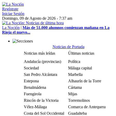
Regístrate
Iniciar Sesión
Domingo, 09 de Agosto de 2026 - 7:37 am
La Noción
|
Más de 51.000 alumnos comienzan mañana en La
Rioja el nuevo...
Noticias de Portada
Noticias más leídas
Últimas noticias
Andalucía (provincias)
Política
Sociedad
Málaga capital
San Pedro Alcántara
Marbella
Estepona
Alhaurín de la Torre
Benalmádena
Cártama
Fuengirola
Mijas
Rincón de la Victoria
Torremolinos
Vélez-Málaga
Comarca de Antequera
Costa del Sol Occidental
Guadalteba