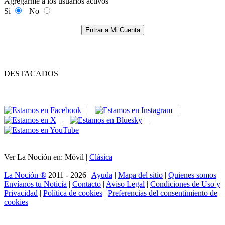
Agregarme a los usuarios activos
Si
No
Entrar a Mi Cuenta
DESTACADOS
|
|
|
|
Ver La Noción en: Móvil |
Clásica
La Noción ®
2011 - 2026 |
Ayuda
|
Mapa del sitio
|
Quienes somos
|
Envíanos tu Noticia
|
Contacto
|
Aviso Legal
|
Condiciones de Uso y
Privacidad
|
Política de cookies
|
Preferencias del consentimiento de
cookies