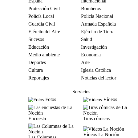
España
Internacional
Protección Civil
Bomberos
Policía Local
Policía Nacional
Guardia Civil
Armada Española
Ejército del Aire
Ejército de Tierra
Sucesos
Salud
Educación
Investigación
Medio ambiente
Economía
Deportes
Arte
Cultura
Iglesia Católica
Reportajes
Noticias del lector
Servicios
Fotos
Vídeos
Encuesta
Tiras cómicas
Vídeos La Noción
Las Columnas