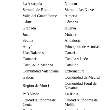
La Axarquía
Nororma
Serranía de Ronda
Sierra de las Nieves
Valle del Guadalhorce
Almería
Cádiz
Córdoba
Granada
Huelva
Jaén
Málaga
Sevilla
Andalucía
Aragón
Principado de Asturias
Islas Baleares
Canarias
Cantabria
Castilla y León
Castilla-La Mancha
Cataluña
Comunidad Valenciana
Extremadura
Galicia
Comunidad de Madrid
Comunidad Foral de
Región de Murcia
Navarra
País Vasco
La Rioja
Ciudad Autónoma de
Ciudad Autónoma de
Ceuta
Melilla