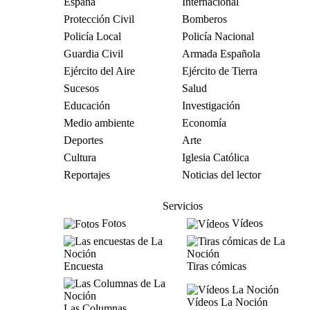
España
Internacional
Protección Civil
Bomberos
Policía Local
Policía Nacional
Guardia Civil
Armada Española
Ejército del Aire
Ejército de Tierra
Sucesos
Salud
Educación
Investigación
Medio ambiente
Economía
Deportes
Arte
Cultura
Iglesia Católica
Reportajes
Noticias del lector
Servicios
Fotos
Vídeos
Encuesta
Tiras cómicas
Vídeos La Noción
Las Columnas