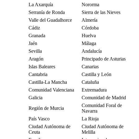
La Axarquía
Nororma
Serranía de Ronda
Sierra de las Nieves
Valle del Guadalhorce
Almería
Cádiz
Córdoba
Granada
Huelva
Jaén
Málaga
Sevilla
Andalucía
Aragón
Principado de Asturias
Islas Baleares
Canarias
Cantabria
Castilla y León
Castilla-La Mancha
Cataluña
Comunidad Valenciana
Extremadura
Galicia
Comunidad de Madrid
Comunidad Foral de
Región de Murcia
Navarra
País Vasco
La Rioja
Ciudad Autónoma de
Ciudad Autónoma de
Ceuta
Melilla