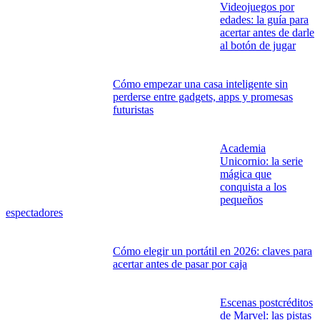
Videojuegos por
edades: la guía para
acertar antes de darle
al botón de jugar
Cómo empezar una casa inteligente sin
perderse entre gadgets, apps y promesas
futuristas
Academia
Unicornio: la serie
mágica que
conquista a los
pequeños
espectadores
Cómo elegir un portátil en 2026: claves para
acertar antes de pasar por caja
Escenas postcréditos
de Marvel: las pistas