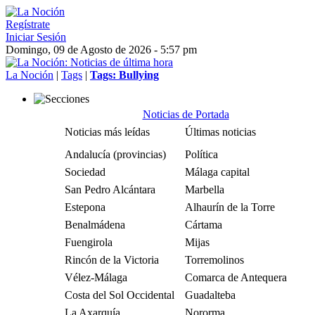
Regístrate
Iniciar Sesión
Domingo, 09 de Agosto de 2026 - 5:57 pm
La Noción
|
Tags
|
Tags: Bullying
Noticias de Portada
Noticias más leídas
Últimas noticias
Andalucía (provincias)
Política
Sociedad
Málaga capital
San Pedro Alcántara
Marbella
Estepona
Alhaurín de la Torre
Benalmádena
Cártama
Fuengirola
Mijas
Rincón de la Victoria
Torremolinos
Vélez-Málaga
Comarca de Antequera
Costa del Sol Occidental
Guadalteba
La Axarquía
Nororma