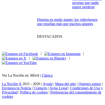
secretas que nadie
quiere perderse
Historia en modo gamer: los videojuegos
que enseñan más que muchos apuntes
DESTACADOS
|
|
|
|
Ver La Noción en: Móvil |
Clásica
La Noción ®
2011 - 2026 |
Ayuda
|
Mapa del sitio
|
Quienes somos
|
Envíanos tu Noticia
|
Contacto
|
Aviso Legal
|
Condiciones de Uso y
Privacidad
|
Política de cookies
|
Preferencias del consentimiento de
cookies