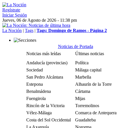
Regístrate
Iniciar Sesión
Jueves, 06 de Agosto de 2026 - 11:38 pm
La Noción
|
Tags
|
Tags: Domingo de Ramos - Página 2
Noticias de Portada
Noticias más leídas
Últimas noticias
Andalucía (provincias)
Política
Sociedad
Málaga capital
San Pedro Alcántara
Marbella
Estepona
Alhaurín de la Torre
Benalmádena
Cártama
Fuengirola
Mijas
Rincón de la Victoria
Torremolinos
Vélez-Málaga
Comarca de Antequera
Costa del Sol Occidental
Guadalteba
La Axarquía
Nororma