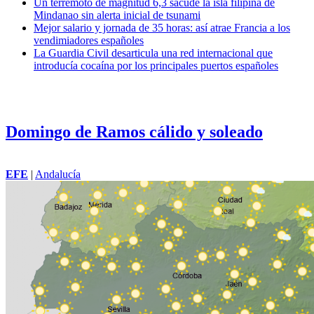
Un terremoto de magnitud 6,3 sacude la isla filipina de
Mindanao sin alerta inicial de tsunami
Mejor salario y jornada de 35 horas: así atrae Francia a los
vendimiadores españoles
La Guardia Civil desarticula una red internacional que
introducía cocaína por los principales puertos españoles
Domingo de Ramos cálido y soleado
EFE
|
Andalucía