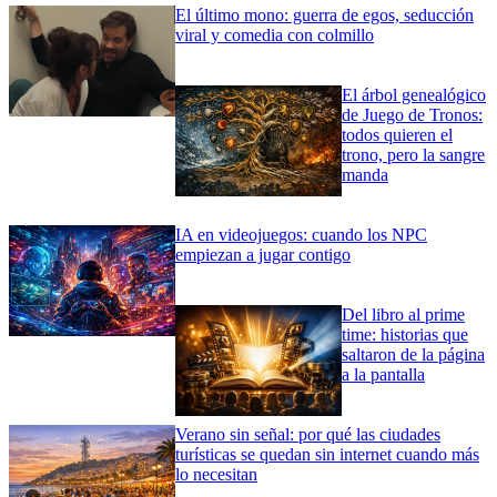
El último mono: guerra de egos, seducción
viral y comedia con colmillo
El árbol genealógico
de Juego de Tronos:
todos quieren el
trono, pero la sangre
manda
IA en videojuegos: cuando los NPC
empiezan a jugar contigo
Del libro al prime
time: historias que
saltaron de la página
a la pantalla
Verano sin señal: por qué las ciudades
turísticas se quedan sin internet cuando más
lo necesitan