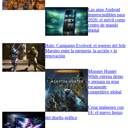
Las apps Android
imprescindibles para
2026: el móvil como
centro de mando
digital
Halo: Campaign Evolved: el regreso del Jefe
Maestro entre la memoria, la acción y la
renovación
Monster Hunter
Wilds estrena demo
y prepara su gran
escaparate
competitivo global
Crear imágenes con
IA: el nuevo lienzo
del diseño gráfico