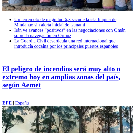
Un terremoto de magnitud 6,3 sacude la isla filipina de
Mindanao sin alerta inicial de tsunami
Irán ve avances “positivos” en las negociaciones con Omán
sobre la navegación en Ormuz
La Guardia Civil desarticula una red internacional que
introducía cocaína por los principales puertos españoles
El peligro de incendios será muy alto o
extremo hoy en amplias zonas del país,
según Aemet
EFE
|
España