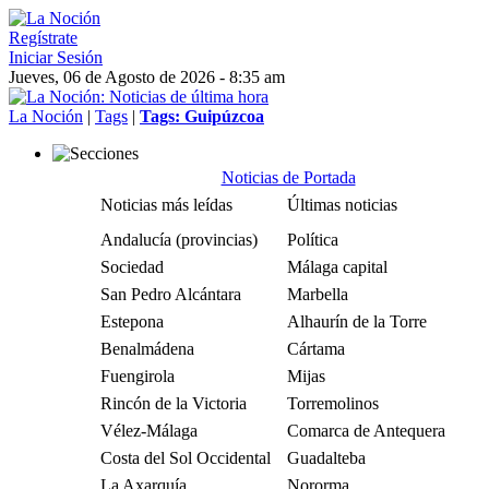
Regístrate
Iniciar Sesión
Jueves, 06 de Agosto de 2026 - 8:35 am
La Noción
|
Tags
|
Tags: Guipúzcoa
Noticias de Portada
Noticias más leídas
Últimas noticias
Andalucía (provincias)
Política
Sociedad
Málaga capital
San Pedro Alcántara
Marbella
Estepona
Alhaurín de la Torre
Benalmádena
Cártama
Fuengirola
Mijas
Rincón de la Victoria
Torremolinos
Vélez-Málaga
Comarca de Antequera
Costa del Sol Occidental
Guadalteba
La Axarquía
Nororma