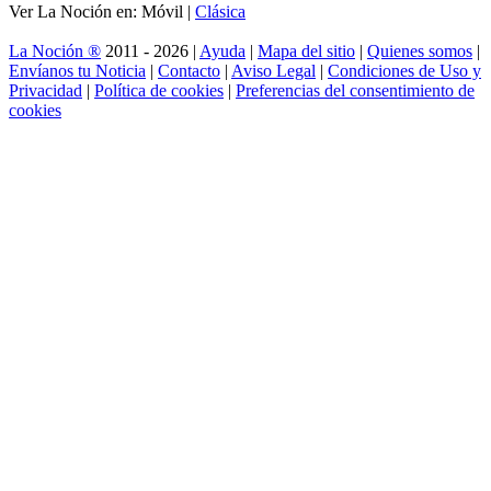
Ver La Noción en: Móvil |
Clásica
La Noción ®
2011 - 2026 |
Ayuda
|
Mapa del sitio
|
Quienes somos
|
Envíanos tu Noticia
|
Contacto
|
Aviso Legal
|
Condiciones de Uso y
Privacidad
|
Política de cookies
|
Preferencias del consentimiento de
cookies