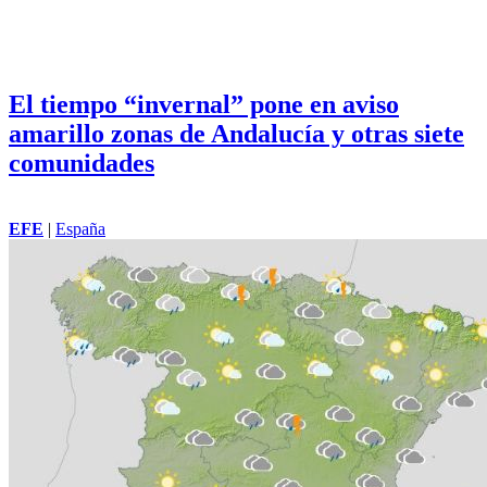
El tiempo “invernal” pone en aviso
amarillo zonas de Andalucía y otras siete
comunidades
EFE
|
España