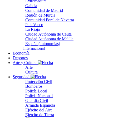
Extremadura
Galicia
Comunidad de Madrid
Región de Murcia
Comunidad Foral de Navarra
País Vasco
La Rioja
Ciudad Autónoma de Ceuta
Ciudad Autónoma de Melilla
España (autonomías)
Internacional
Economía
Deportes
Arte y Cultura
Arte
Cultura
Seguridad
Protección Civil
Bomberos
Policía Local
Policía Nacional
Guardia Civil
Armada Española
Ejército del Aire
Ejército de Tierra