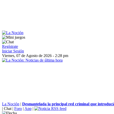
Regístrate
Iniciar Sesión
Viernes, 07 de Agosto de 2026 - 2:28 pm
La Noción
|
Desmantelada la principal red criminal que introducía
|
Chat
|
Foro
|
App
|