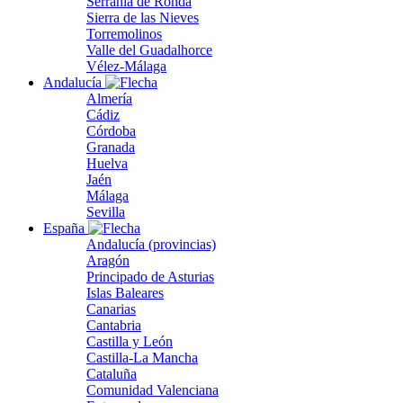
Serranía de Ronda
Sierra de las Nieves
Torremolinos
Valle del Guadalhorce
Vélez-Málaga
Andalucía
Almería
Cádiz
Córdoba
Granada
Huelva
Jaén
Málaga
Sevilla
España
Andalucía (provincias)
Aragón
Principado de Asturias
Islas Baleares
Canarias
Cantabria
Castilla y León
Castilla-La Mancha
Cataluña
Comunidad Valenciana