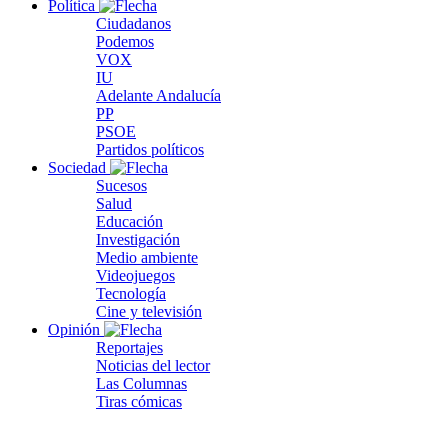
Política
Ciudadanos
Podemos
VOX
IU
Adelante Andalucía
PP
PSOE
Partidos políticos
Sociedad
Sucesos
Salud
Educación
Investigación
Medio ambiente
Videojuegos
Tecnología
Cine y televisión
Opinión
Reportajes
Noticias del lector
Las Columnas
Tiras cómicas