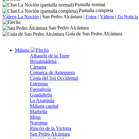
Pantalla normal
Pantalla completa
Vídeos La Noción
|
San Pedro Alcántara
|
Fotos
|
Vídeos
|
Tu Noticia
San Pedro Alcántara
Guía de San Pedro Alcántara
Málaga
Alhaurín de la Torre
Benalmádena
Cártama
Comarca de Antequera
Costa del Sol Occidental
Estepona
Fuengirola
Guadalteba
La Axarquía
Málaga capital
Marbella
Mijas
Nororma
Rincón de la Victoria
San Pedro Alcántara