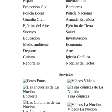
España
Internacional
Protección Civil
Bomberos
Policía Local
Policía Nacional
Guardia Civil
Armada Española
Ejército del Aire
Ejército de Tierra
Sucesos
Salud
Educación
Investigación
Medio ambiente
Economía
Deportes
Arte
Cultura
Iglesia Católica
Reportajes
Noticias del lector
Servicios
Fotos
Vídeos
Encuesta
Tiras cómicas
Vídeos La Noción
Las Columnas