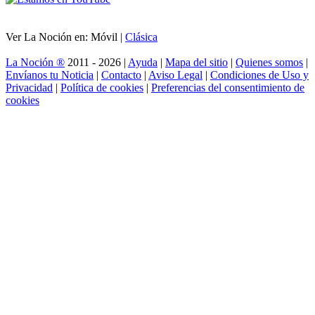
Ver La Noción en: Móvil |
Clásica
La Noción ®
2011 - 2026 |
Ayuda
|
Mapa del sitio
|
Quienes somos
|
Envíanos tu Noticia
|
Contacto
|
Aviso Legal
|
Condiciones de Uso y
Privacidad
|
Política de cookies
|
Preferencias del consentimiento de
cookies