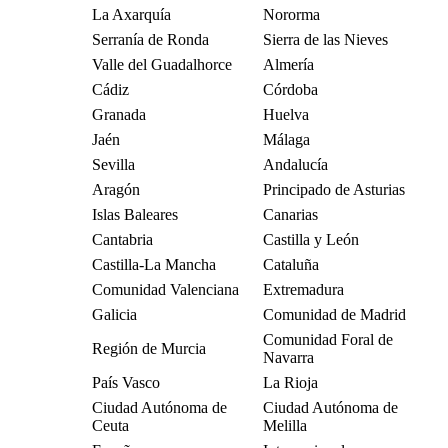
La Axarquía
Nororma
Serranía de Ronda
Sierra de las Nieves
Valle del Guadalhorce
Almería
Cádiz
Córdoba
Granada
Huelva
Jaén
Málaga
Sevilla
Andalucía
Aragón
Principado de Asturias
Islas Baleares
Canarias
Cantabria
Castilla y León
Castilla-La Mancha
Cataluña
Comunidad Valenciana
Extremadura
Galicia
Comunidad de Madrid
Comunidad Foral de
Región de Murcia
Navarra
País Vasco
La Rioja
Ciudad Autónoma de
Ciudad Autónoma de
Ceuta
Melilla