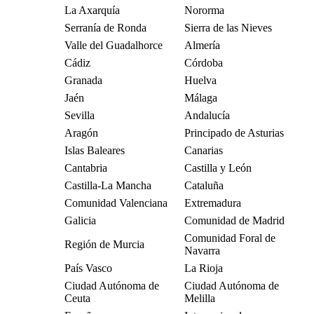
La Axarquía
Nororma
Serranía de Ronda
Sierra de las Nieves
Valle del Guadalhorce
Almería
Cádiz
Córdoba
Granada
Huelva
Jaén
Málaga
Sevilla
Andalucía
Aragón
Principado de Asturias
Islas Baleares
Canarias
Cantabria
Castilla y León
Castilla-La Mancha
Cataluña
Comunidad Valenciana
Extremadura
Galicia
Comunidad de Madrid
Comunidad Foral de
Región de Murcia
Navarra
País Vasco
La Rioja
Ciudad Autónoma de
Ciudad Autónoma de
Ceuta
Melilla