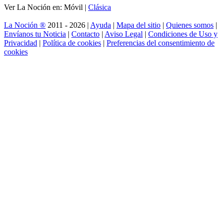
Ver La Noción en: Móvil |
Clásica
La Noción ®
2011 - 2026 |
Ayuda
|
Mapa del sitio
|
Quienes somos
|
Envíanos tu Noticia
|
Contacto
|
Aviso Legal
|
Condiciones de Uso y
Privacidad
|
Política de cookies
|
Preferencias del consentimiento de
cookies