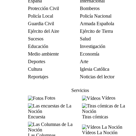
España
Internacional
Protección Civil
Bomberos
Policía Local
Policía Nacional
Guardia Civil
Armada Española
Ejército del Aire
Ejército de Tierra
Sucesos
Salud
Educación
Investigación
Medio ambiente
Economía
Deportes
Arte
Cultura
Iglesia Católica
Reportajes
Noticias del lector
Servicios
Fotos
Vídeos
Encuesta
Tiras cómicas
Vídeos La Noción
Las Columnas