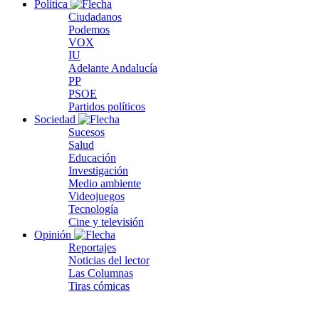
Política
Ciudadanos
Podemos
VOX
IU
Adelante Andalucía
PP
PSOE
Partidos políticos
Sociedad
Sucesos
Salud
Educación
Investigación
Medio ambiente
Videojuegos
Tecnología
Cine y televisión
Opinión
Reportajes
Noticias del lector
Las Columnas
Tiras cómicas