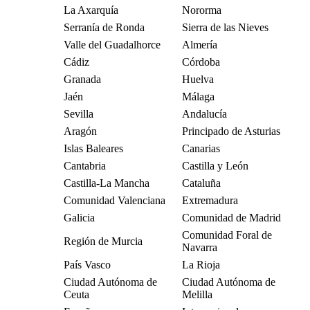
La Axarquía
Nororma
Serranía de Ronda
Sierra de las Nieves
Valle del Guadalhorce
Almería
Cádiz
Córdoba
Granada
Huelva
Jaén
Málaga
Sevilla
Andalucía
Aragón
Principado de Asturias
Islas Baleares
Canarias
Cantabria
Castilla y León
Castilla-La Mancha
Cataluña
Comunidad Valenciana
Extremadura
Galicia
Comunidad de Madrid
Comunidad Foral de
Región de Murcia
Navarra
País Vasco
La Rioja
Ciudad Autónoma de
Ciudad Autónoma de
Ceuta
Melilla