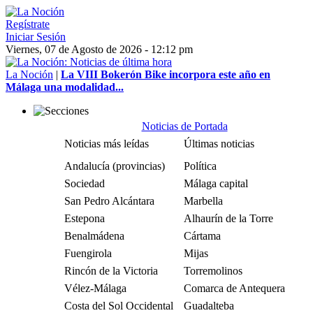
Regístrate
Iniciar Sesión
Viernes, 07 de Agosto de 2026 - 12:12 pm
La Noción
|
La VIII Bokerón Bike incorpora este año en
Málaga una modalidad...
Noticias de Portada
Noticias más leídas
Últimas noticias
Andalucía (provincias)
Política
Sociedad
Málaga capital
San Pedro Alcántara
Marbella
Estepona
Alhaurín de la Torre
Benalmádena
Cártama
Fuengirola
Mijas
Rincón de la Victoria
Torremolinos
Vélez-Málaga
Comarca de Antequera
Costa del Sol Occidental
Guadalteba