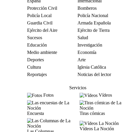
España
Internacional
Protección Civil
Bomberos
Policía Local
Policía Nacional
Guardia Civil
Armada Española
Ejército del Aire
Ejército de Tierra
Sucesos
Salud
Educación
Investigación
Medio ambiente
Economía
Deportes
Arte
Cultura
Iglesia Católica
Reportajes
Noticias del lector
Servicios
Fotos
Vídeos
Encuesta
Tiras cómicas
Vídeos La Noción
Las Columnas