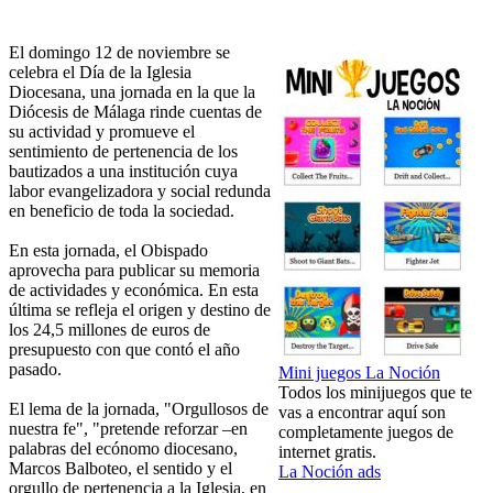
El domingo 12 de noviembre se
celebra el Día de la Iglesia
Diocesana, una jornada en la que la
Diócesis de Málaga rinde cuentas de
su actividad y promueve el
sentimiento de pertenencia de los
bautizados a una institución cuya
labor evangelizadora y social redunda
en beneficio de toda la sociedad.
En esta jornada, el Obispado
aprovecha para publicar su memoria
de actividades y económica. En esta
última se refleja el origen y destino de
los 24,5 millones de euros de
presupuesto con que contó el año
pasado.
Mini juegos La Noción
Todos los minijuegos que te
El lema de la jornada, "Orgullosos de
vas a encontrar aquí son
nuestra fe", "pretende reforzar –en
completamente juegos de
palabras del ecónomo diocesano,
internet gratis.
Marcos Balboteo, el sentido y el
La Noción ads
orgullo de pertenencia a la Iglesia, en