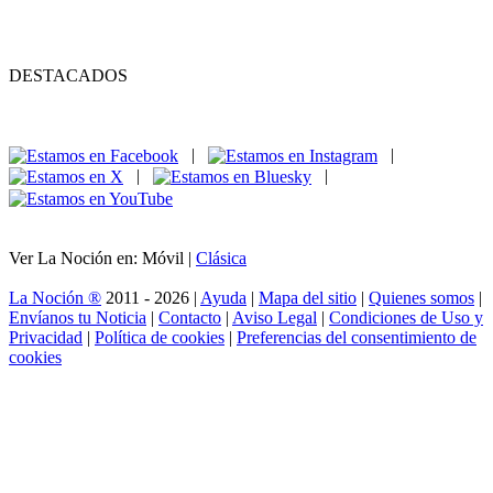
DESTACADOS
|
|
|
|
Ver La Noción en: Móvil |
Clásica
La Noción ®
2011 - 2026 |
Ayuda
|
Mapa del sitio
|
Quienes somos
|
Envíanos tu Noticia
|
Contacto
|
Aviso Legal
|
Condiciones de Uso y
Privacidad
|
Política de cookies
|
Preferencias del consentimiento de
cookies