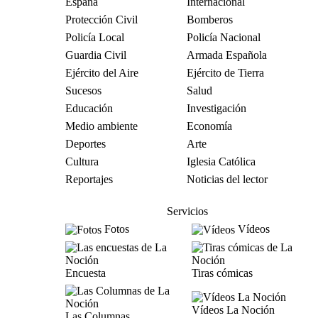
España
Internacional
Protección Civil
Bomberos
Policía Local
Policía Nacional
Guardia Civil
Armada Española
Ejército del Aire
Ejército de Tierra
Sucesos
Salud
Educación
Investigación
Medio ambiente
Economía
Deportes
Arte
Cultura
Iglesia Católica
Reportajes
Noticias del lector
Servicios
Fotos
Vídeos
Encuesta
Tiras cómicas
Vídeos La Noción
Las Columnas