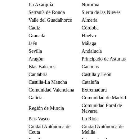
La Axarquía
Nororma
Serranía de Ronda
Sierra de las Nieves
Valle del Guadalhorce
Almería
Cádiz
Córdoba
Granada
Huelva
Jaén
Málaga
Sevilla
Andalucía
Aragón
Principado de Asturias
Islas Baleares
Canarias
Cantabria
Castilla y León
Castilla-La Mancha
Cataluña
Comunidad Valenciana
Extremadura
Galicia
Comunidad de Madrid
Comunidad Foral de
Región de Murcia
Navarra
País Vasco
La Rioja
Ciudad Autónoma de
Ciudad Autónoma de
Ceuta
Melilla