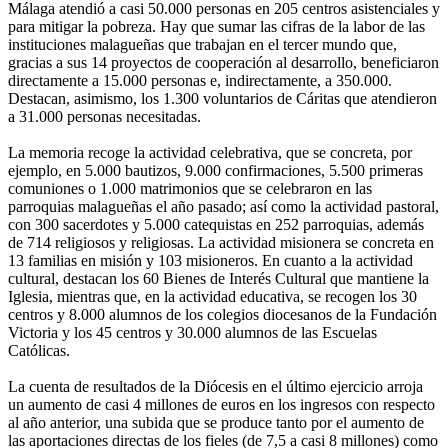
Málaga atendió a casi 50.000 personas en 205 centros asistenciales y
para mitigar la pobreza. Hay que sumar las cifras de la labor de las
instituciones malagueñas que trabajan en el tercer mundo que,
gracias a sus 14 proyectos de cooperación al desarrollo, beneficiaron
directamente a 15.000 personas e, indirectamente, a 350.000.
Destacan, asimismo, los 1.300 voluntarios de Cáritas que atendieron
a 31.000 personas necesitadas.
La memoria recoge la actividad celebrativa, que se concreta, por
ejemplo, en 5.000 bautizos, 9.000 confirmaciones, 5.500 primeras
comuniones o 1.000 matrimonios que se celebraron en las
parroquias malagueñas el año pasado; así como la actividad pastoral,
con 300 sacerdotes y 5.000 catequistas en 252 parroquias, además
de 714 religiosos y religiosas. La actividad misionera se concreta en
13 familias en misión y 103 misioneros. En cuanto a la actividad
cultural, destacan los 60 Bienes de Interés Cultural que mantiene la
Iglesia, mientras que, en la actividad educativa, se recogen los 30
centros y 8.000 alumnos de los colegios diocesanos de la Fundación
Victoria y los 45 centros y 30.000 alumnos de las Escuelas
Católicas.
La cuenta de resultados de la Diócesis en el último ejercicio arroja
un aumento de casi 4 millones de euros en los ingresos con respecto
al año anterior, una subida que se produce tanto por el aumento de
las aportaciones directas de los fieles (de 7,5 a casi 8 millones) como