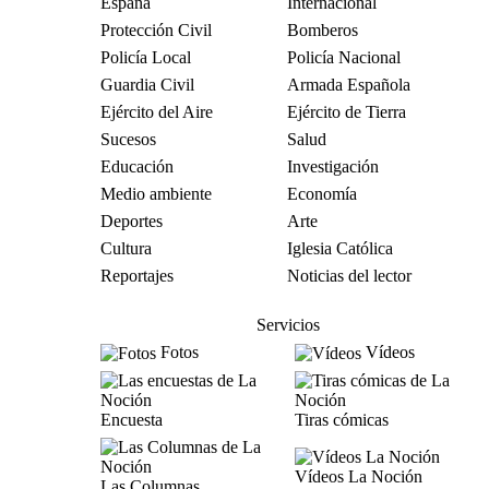
España
Internacional
Protección Civil
Bomberos
Policía Local
Policía Nacional
Guardia Civil
Armada Española
Ejército del Aire
Ejército de Tierra
Sucesos
Salud
Educación
Investigación
Medio ambiente
Economía
Deportes
Arte
Cultura
Iglesia Católica
Reportajes
Noticias del lector
Servicios
Fotos
Vídeos
Encuesta
Tiras cómicas
Vídeos La Noción
Las Columnas