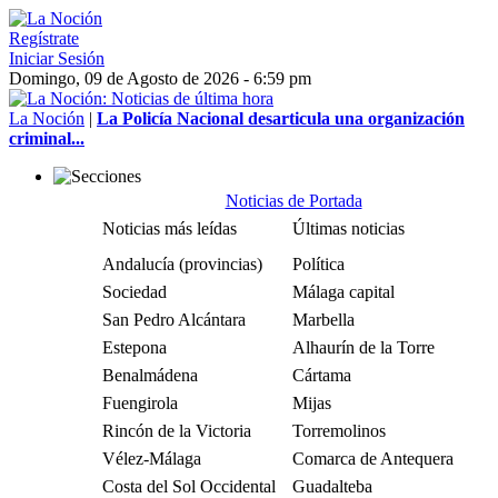
Regístrate
Iniciar Sesión
Domingo, 09 de Agosto de 2026 - 6:59 pm
La Noción
|
La Policía Nacional desarticula una organización
criminal...
Noticias de Portada
Noticias más leídas
Últimas noticias
Andalucía (provincias)
Política
Sociedad
Málaga capital
San Pedro Alcántara
Marbella
Estepona
Alhaurín de la Torre
Benalmádena
Cártama
Fuengirola
Mijas
Rincón de la Victoria
Torremolinos
Vélez-Málaga
Comarca de Antequera
Costa del Sol Occidental
Guadalteba