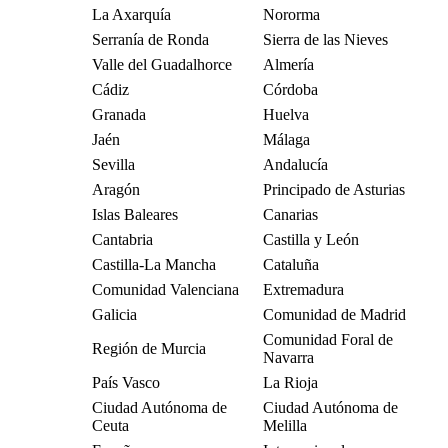
La Axarquía
Nororma
Serranía de Ronda
Sierra de las Nieves
Valle del Guadalhorce
Almería
Cádiz
Córdoba
Granada
Huelva
Jaén
Málaga
Sevilla
Andalucía
Aragón
Principado de Asturias
Islas Baleares
Canarias
Cantabria
Castilla y León
Castilla-La Mancha
Cataluña
Comunidad Valenciana
Extremadura
Galicia
Comunidad de Madrid
Comunidad Foral de
Región de Murcia
Navarra
País Vasco
La Rioja
Ciudad Autónoma de
Ciudad Autónoma de
Ceuta
Melilla