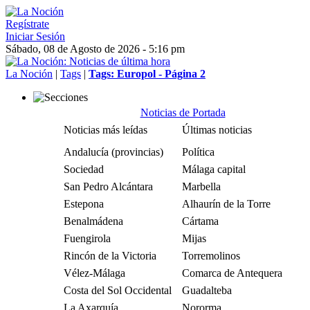
Regístrate
Iniciar Sesión
Sábado, 08 de Agosto de 2026 - 5:16 pm
La Noción
|
Tags
|
Tags: Europol - Página 2
Noticias de Portada
Noticias más leídas
Últimas noticias
Andalucía (provincias)
Política
Sociedad
Málaga capital
San Pedro Alcántara
Marbella
Estepona
Alhaurín de la Torre
Benalmádena
Cártama
Fuengirola
Mijas
Rincón de la Victoria
Torremolinos
Vélez-Málaga
Comarca de Antequera
Costa del Sol Occidental
Guadalteba
La Axarquía
Nororma