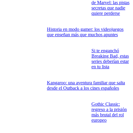
de Marvel: las pistas
secretas que nadie
quiere perderse
Historia en modo gamer: los videojuegos
que enseñan más que muchos apuntes
Si te enganchó
Breaking Bad, estas
series deberían estar
en tu lista
Kangaroo: una aventura familiar que salta
desde el Outback a los cines españoles
Gothic Classic:
regreso a la prisión
más brutal del rol
europeo