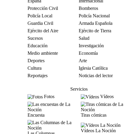
España
Internacional
Protección Civil
Bomberos
Policía Local
Policía Nacional
Guardia Civil
Armada Española
Ejército del Aire
Ejército de Tierra
Sucesos
Salud
Educación
Investigación
Medio ambiente
Economía
Deportes
Arte
Cultura
Iglesia Católica
Reportajes
Noticias del lector
Servicios
Fotos
Vídeos
Encuesta
Tiras cómicas
Vídeos La Noción
Las Columnas