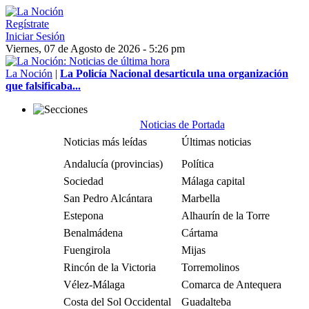
Regístrate
Iniciar Sesión
Viernes, 07 de Agosto de 2026 - 5:26 pm
La Noción
|
La Policía Nacional desarticula una organización
que falsificaba...
Noticias de Portada
Noticias más leídas
Últimas noticias
Andalucía (provincias)
Política
Sociedad
Málaga capital
San Pedro Alcántara
Marbella
Estepona
Alhaurín de la Torre
Benalmádena
Cártama
Fuengirola
Mijas
Rincón de la Victoria
Torremolinos
Vélez-Málaga
Comarca de Antequera
Costa del Sol Occidental
Guadalteba