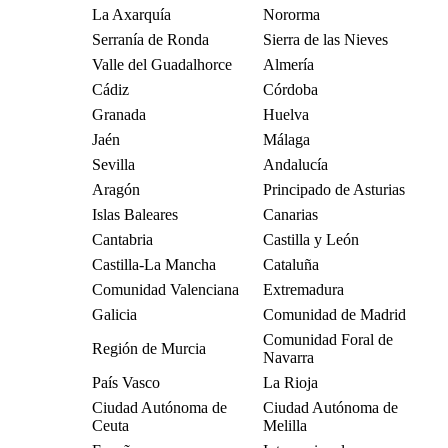
La Axarquía
Nororma
Serranía de Ronda
Sierra de las Nieves
Valle del Guadalhorce
Almería
Cádiz
Córdoba
Granada
Huelva
Jaén
Málaga
Sevilla
Andalucía
Aragón
Principado de Asturias
Islas Baleares
Canarias
Cantabria
Castilla y León
Castilla-La Mancha
Cataluña
Comunidad Valenciana
Extremadura
Galicia
Comunidad de Madrid
Comunidad Foral de
Región de Murcia
Navarra
País Vasco
La Rioja
Ciudad Autónoma de
Ciudad Autónoma de
Ceuta
Melilla