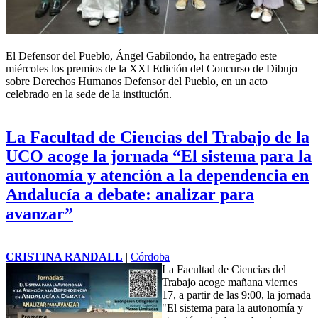
El
Defensor del Pueblo
, Ángel Gabilondo, ha entregado este
miércoles los premios de la XXI Edición del Concurso de Dibujo
sobre Derechos Humanos
Defensor del Pueblo
, en un acto
celebrado en la sede de la institución.
La Facultad de Ciencias del Trabajo de la
UCO acoge la jornada “El sistema para la
autonomía y atención a la dependencia en
Andalucía a debate: analizar para
avanzar”
CRISTINA RANDALL
|
Córdoba
La Facultad de Ciencias del
Trabajo acoge mañana viernes
17, a partir de las 9:00, la jornada
"El sistema para la autonomía y