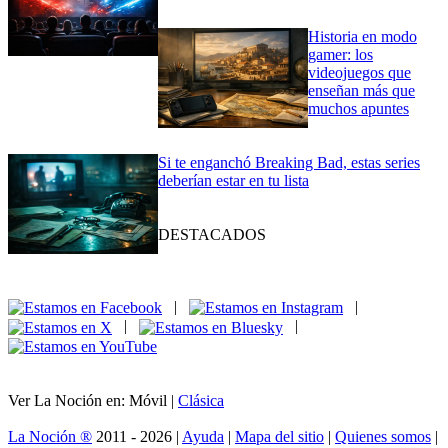
Historia en modo
gamer: los
videojuegos que
enseñan más que
muchos apuntes
Si te enganchó Breaking Bad, estas series
deberían estar en tu lista
DESTACADOS
|
|
|
|
Ver La Noción en: Móvil |
Clásica
La Noción ®
2011 - 2026 |
Ayuda
|
Mapa del sitio
|
Quienes somos
|