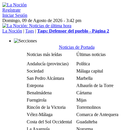
Regístrate
Iniciar Sesión
Domingo, 09 de Agosto de 2026 - 3:42 pm
La Noción
|
Tags
|
Tags: Defensor del pueblo - Página 2
Noticias de Portada
Noticias más leídas
Últimas noticias
Andalucía (provincias)
Política
Sociedad
Málaga capital
San Pedro Alcántara
Marbella
Estepona
Alhaurín de la Torre
Benalmádena
Cártama
Fuengirola
Mijas
Rincón de la Victoria
Torremolinos
Vélez-Málaga
Comarca de Antequera
Costa del Sol Occidental
Guadalteba
La Axarquía
Nororma