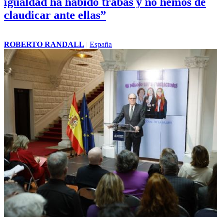
igualdad ha habido trabas y no hemos de
claudicar ante ellas”
ROBERTO RANDALL
|
España