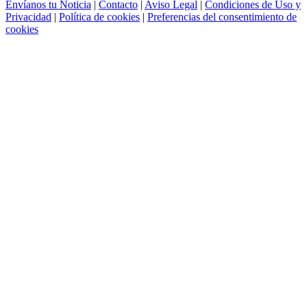
Envíanos tu Noticia
|
Contacto
|
Aviso Legal
|
Condiciones de Uso y
Privacidad
|
Política de cookies
|
Preferencias del consentimiento de
cookies