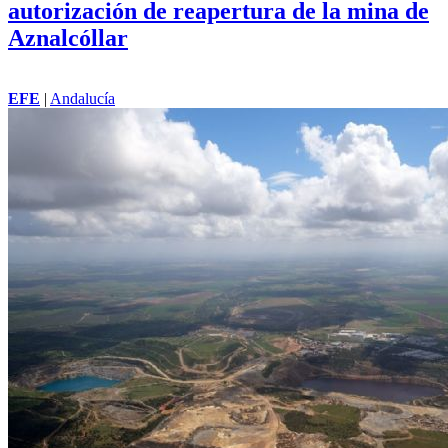
autorización de reapertura de la mina de
Aznalcóllar
EFE
|
Andalucía