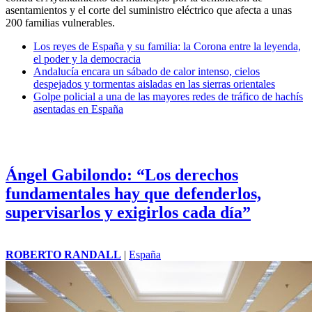
asentamientos y el corte del suministro eléctrico que afecta a unas
200 familias vulnerables.
Los reyes de España y su familia: la Corona entre la leyenda,
el poder y la democracia
Andalucía encara un sábado de calor intenso, cielos
despejados y tormentas aisladas en las sierras orientales
Golpe policial a una de las mayores redes de tráfico de hachís
asentadas en España
Ángel Gabilondo: “Los derechos
fundamentales hay que defenderlos,
supervisarlos y exigirlos cada día”
ROBERTO RANDALL
|
España