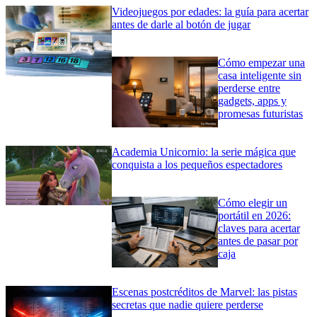
Videojuegos por edades: la guía para acertar
antes de darle al botón de jugar
Cómo empezar una
casa inteligente sin
perderse entre
gadgets, apps y
promesas futuristas
Academia Unicornio: la serie mágica que
conquista a los pequeños espectadores
Cómo elegir un
portátil en 2026:
claves para acertar
antes de pasar por
caja
Escenas postcréditos de Marvel: las pistas
secretas que nadie quiere perderse