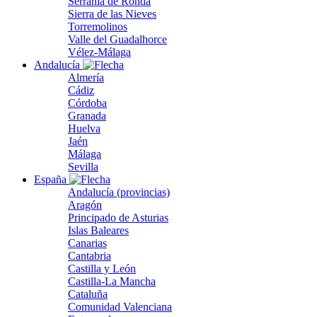
Serranía de Ronda
Sierra de las Nieves
Torremolinos
Valle del Guadalhorce
Vélez-Málaga
Andalucía
Almería
Cádiz
Córdoba
Granada
Huelva
Jaén
Málaga
Sevilla
España
Andalucía (provincias)
Aragón
Principado de Asturias
Islas Baleares
Canarias
Cantabria
Castilla y León
Castilla-La Mancha
Cataluña
Comunidad Valenciana