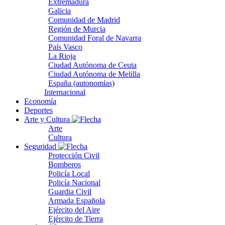
Extremadura
Galicia
Comunidad de Madrid
Región de Murcia
Comunidad Foral de Navarra
País Vasco
La Rioja
Ciudad Autónoma de Ceuta
Ciudad Autónoma de Melilla
España (autonomías)
Internacional
Economía
Deportes
Arte y Cultura
Arte
Cultura
Seguridad
Protección Civil
Bomberos
Policía Local
Policía Nacional
Guardia Civil
Armada Española
Ejército del Aire
Ejército de Tierra