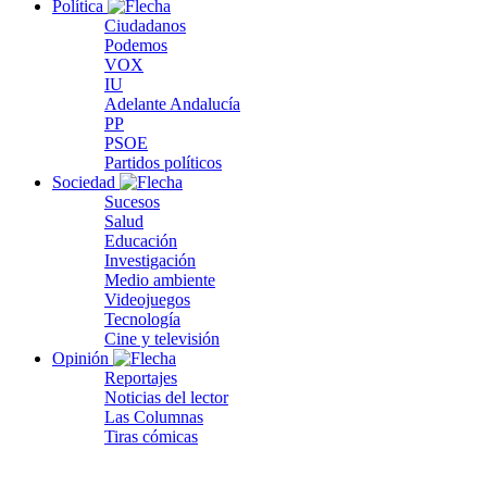
Política
Ciudadanos
Podemos
VOX
IU
Adelante Andalucía
PP
PSOE
Partidos políticos
Sociedad
Sucesos
Salud
Educación
Investigación
Medio ambiente
Videojuegos
Tecnología
Cine y televisión
Opinión
Reportajes
Noticias del lector
Las Columnas
Tiras cómicas